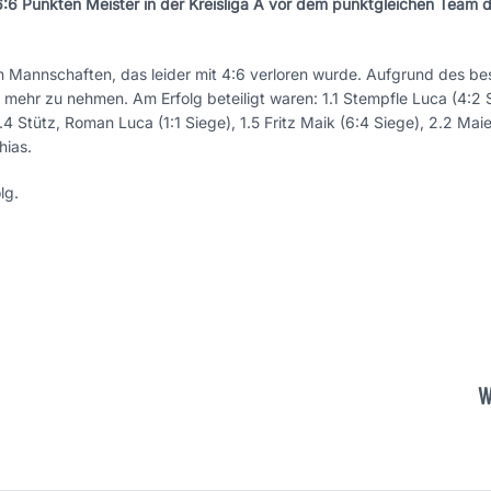
6:6 Punkten Meister in der Kreisliga A vor dem punktgleichen Team 
n Mannschaften, das leider mit 4:6 verloren wurde. Aufgrund des be
t mehr zu nehmen. Am Erfolg beteiligt waren: 1.1 Stempfle Luca (4:2 S
1.4 Stütz, Roman Luca (1:1 Siege), 1.5 Fritz Maik (6:4 Siege), 2.2 Maie
hias.
lg.
W