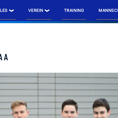
LES
VEREIN
TRAINING
MANNSC
A A