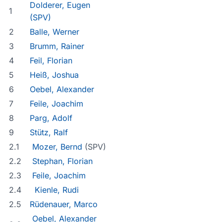
Dolderer, Eugen
1
(SPV)
2
Balle, Werner
3
Brumm, Rainer
4
Feil, Florian
5
Heiß, Joshua
6
Oebel, Alexander
7
Feile, Joachim
8
Parg, Adolf
9
Stütz, Ralf
2.1
Mozer, Bernd
(SPV)
2.2
Stephan, Florian
2.3
Feile, Joachim
2.4
Kienle, Rudi
2.5
Rüdenauer, Marco
Oebel, Alexander