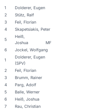
1
Dolderer, Eugen
2
Stütz, Ralf
3
Feil, Florian
4
Skapetsiakis, Peter
Heiß,
5
Joshua MF
6
Jockel, Wolfgang
Dolderer, Eugen
1
(SPV)
2
Feil, Florian
3
Brumm, Rainer
4
Parg, Adolf
5
Balle, Werner
6
Heiß, Joshua
7
Rau, Christian