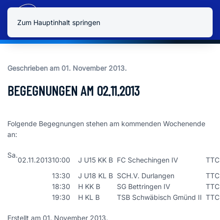
Zum Hauptinhalt springen
Geschrieben am
01. November 2013
.
BEGEGNUNGEN AM 02.11.2013
Folgende Begegnungen stehen am kommenden Wochenende
an:
Sa.
02.11.2013
10:00
J U15 KK B
FC Schechingen IV
TTC L
13:30
J U18 KL B
SCH.V. Durlangen
TTC L
18:30
H KK B
SG Bettringen IV
TTC L
19:30
H KL B
TSB Schwäbisch Gmünd II
TTC L
Erstellt am
01. November 2013
.