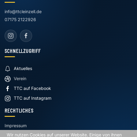
info@ttcleinzell.de
07175 2122926
SCHNELLZUGRIFF
Aktuelles
Verein
TTC auf Facebook
TTC auf Instagram
RECHTLICHES
Impressum
Datenschutz
Wir nutzen Cookies auf unserer Website. Einige von ihnen