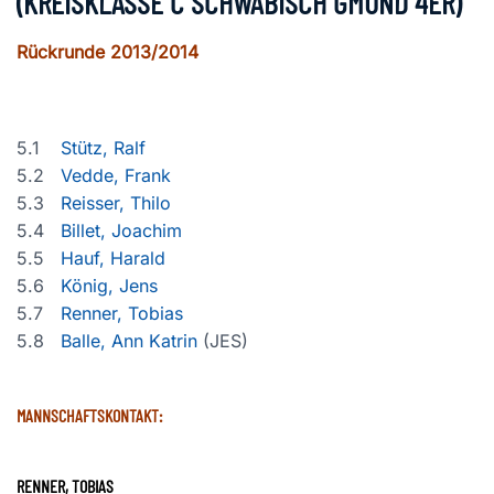
(KREISKLASSE C SCHWÄBISCH GMÜND 4ER)
Rückrunde 2013/2014
5.1
Stütz, Ralf
5.2
Vedde, Frank
5.3
Reisser, Thilo
5.4
Billet, Joachim
5.5
Hauf, Harald
5.6
König, Jens
5.7
Renner, Tobias
5.8
Balle, Ann Katrin
(JES)
MANNSCHAFTSKONTAKT:
RENNE
R, TOBIAS